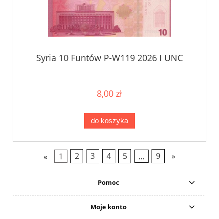
Syria 10 Funtów P-W119 2026 I UNC
8,00 zł
do koszyka
«
1
2
3
4
5
...
9
»
Pomoc
Moje konto