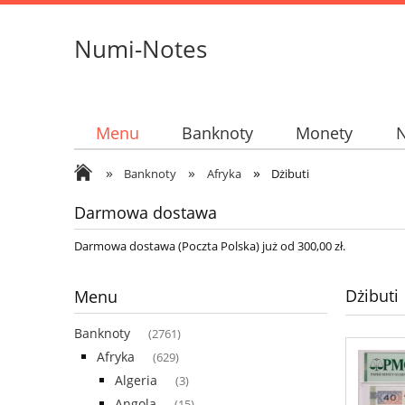
Numi-Notes
Menu
Banknoty
Monety
»
»
»
Banknoty
Afryka
Dżibuti
Darmowa dostawa
Darmowa dostawa (Poczta Polska) już od 300,00 zł.
Dżibuti
Menu
Banknoty
(2761)
Afryka
(629)
Algeria
(3)
Angola
(15)